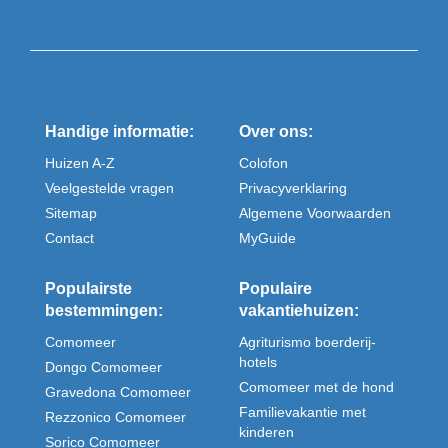
Handige informatie:
Over ons:
Huizen A-Z
Colofon
Veelgestelde vragen
Privacyverklaring
Sitemap
Algemene Voorwaarden
Contact
MyGuide
Populairste
Populaire
bestemmingen:
vakantiehuizen:
Comomeer
Agriturismo boerderij-
hotels
Dongo Comomeer
Comomeer met de hond
Gravedona Comomeer
Familievakantie met
Rezzonico Comomeer
kinderen
Sorico Comomeer