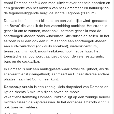
Vanaf Domaso heeft U een mooi uitzicht over het hele noorden en
een gedeelte van het midden van het Comomeer en natuurlijk op
de tegenoverliggende berg: de Monte Legnone (2609 m).
Domaso heeft een milt klimaat, en een zuidelijke wind, genaamd
'de Breva' die vaak ik de late voormiddag aanklopt. Het strand is
geschikt om te zonnen, maar ook uitermate geschikt voor de
sportmogelijkheden zoals windsurfen, kite-surfen en zeilen. In het
seizoen is er dan ook een ruim aanbod aan sportmogelijkheden:
een surf-/zeilschool (ook duits sprekent), waterskicentrum,
tennisbaan, minigolf, mountainbike-school met verhuur. Het
toeristsche aanbod wordt aangevuld door de vele restaurants,
bars en de cocktailbar.
In Domaso is ook een aanlegplaats waar zowel de lijnboot, als de
snelvaartdienst (vleugelboot) aanmeert en U naar diverse andere
plaatsen aan het Comomeer kunt.
Domaso-pozzolo
is een zonnig, klein dorpsdeel van Domaso en
ligt op slechts 5 minuten rijden boven de mooie
vakantiebestemming Domaso. Pozzolo ligt op een zonnige heuvel
midden tussen de wijnterrassen. In het dorpsdeel Pozzolo vindt U
ook twee wijnkelders.