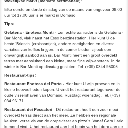
Wekelijkse markt (mercato settimanale):
Elke eerste en derde dinsdag van de maand van ongeveer 08.00
uur tot 17.00 uur is er markt in Domaso.
Tips:
Gelateria - Enoteca Monti
- Een echte aanrader is de Gelateria -
Bar Monti, vlak naast het Esso benzinestation. Hier kunt U de
beste 'Briosch' (croissantjes), andere zoetigheden en diverse
variaties van koffies krijgen. In de zomer bieden zij ook een
omvangrijk aanbod aan ijs. Bar Monti heeft een groot overdekt
terras met aansluitend een kleine, maar fijne wijn-enoteca. In de
winter is Bar Monti op dinsdag gesloten. Tel: (+39) 0344 95005
Restaurant-tips:
Restaurant Enoteca del Porto -
Hier kunt U wijn proeven en in
kleine hoeveelheden kopen. U vindt het restaurant tegenover de
oude vissershaven van Domaso. Rustdag: woensdag. Tel. (+39)
034 96171
Restaurant dei Pescatori
- Dit restaurant heeft een zeer mooi
overdekt terras direct aan het meer. Ze hebben een regionale
keuken, verse vis van de dorpsvisser en pizza's. Vanaf Gera Lario
komend vindt U het restaurant aan het begin van het dorp aan de