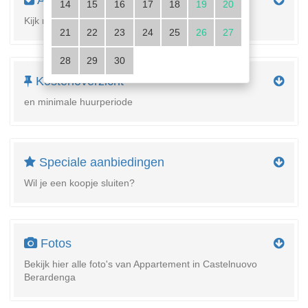
Apparatuur
14
15
16
17
18
19
20
Kijk naar de details van de behuizing
21
22
23
24
25
26
27
28
29
30
Kostenoverzicht
en minimale huurperiode
Speciale aanbiedingen
Wil je een koopje sluiten?
Fotos
Bekijk hier alle foto's van Appartement in Castelnuovo
Berardenga