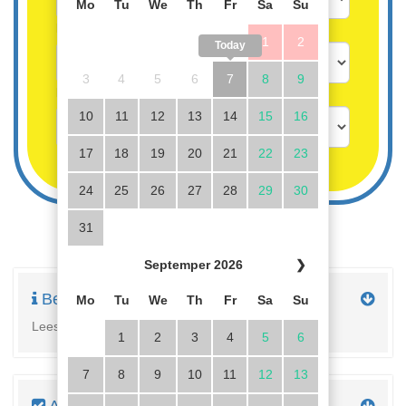
Mo
Tu
We
Th
Fr
Sa
Su
Kinderen vanaf 3 jaar
1
2
Today
3
4
5
6
7
8
9
Kinderen tot 3 jaar gratis
10
11
12
13
14
15
16
17
18
19
20
21
22
23
24
25
26
27
28
29
30
31
Septemper 2026
❯
Beschrijving
Mo
Tu
We
Th
Fr
Sa
Su
Lees hier de volledige beschrijving van de woning
1
2
3
4
5
6
7
8
9
10
11
12
13