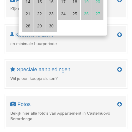
Apparatuur
14
15
16
17
18
19
20
Kijk naar de details van de behuizing
21
22
23
24
25
26
27
28
29
30
Kostenoverzicht
en minimale huurperiode
Speciale aanbiedingen
Wil je een koopje sluiten?
Fotos
Bekijk hier alle foto's van Appartement in Castelnuovo
Berardenga