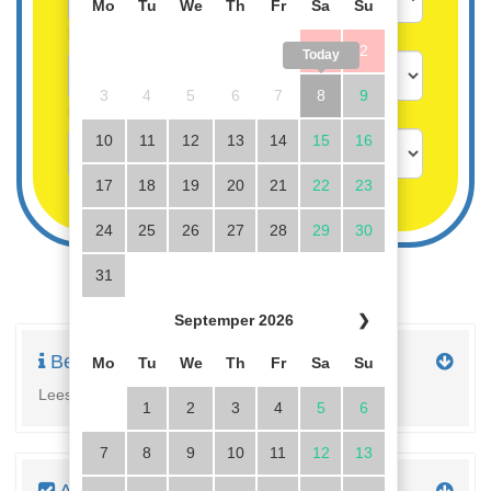
Mo
Tu
We
Th
Fr
Sa
Su
Kinderen vanaf 3 jaar
1
2
Today
3
4
5
6
7
8
9
Kinderen tot 3 jaar gratis
10
11
12
13
14
15
16
17
18
19
20
21
22
23
24
25
26
27
28
29
30
31
Septemper 2026
❯
Beschrijving
Mo
Tu
We
Th
Fr
Sa
Su
Lees hier de volledige beschrijving van de woning
1
2
3
4
5
6
7
8
9
10
11
12
13