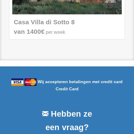
Casa Villa di Sotto 8
van 1400€
per week
Wij accepteren betalingen met credit card
Credit Card
Hebben ze
een vraag?